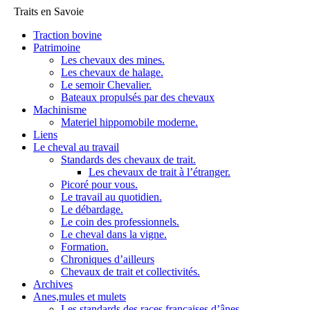
Traits en Savoie
Traction bovine
Patrimoine
Les chevaux des mines.
Les chevaux de halage.
Le semoir Chevalier.
Bateaux propulsés par des chevaux
Machinisme
Materiel hippomobile moderne.
Liens
Le cheval au travail
Standards des chevaux de trait.
Les chevaux de trait à l’étranger.
Picoré pour vous.
Le travail au quotidien.
Le débardage.
Le coin des professionnels.
Le cheval dans la vigne.
Formation.
Chroniques d’ailleurs
Chevaux de trait et collectivités.
Archives
Anes,mules et mulets
Les standards des races françaises d’ânes.