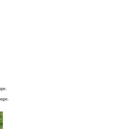
upe.
oupe.