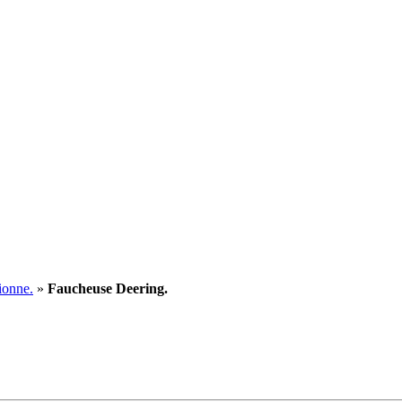
ionne.
»
Faucheuse Deering.