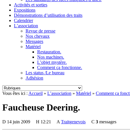
Activités et sorties
Expositions
Démonstrations d’utilisation des traits
Calendrier
L’association
Revue de presse
Nos chevaux
Messages
Matériel
Restauration.
Nos machines.
L’objet mystère.
Comment ça fonctionne.
Les status /Le bureau
Adhésion
Vous êtes ici :
Accueil
»
L’association
»
Matériel
»
Comment ça fonct
Faucheuse Deering.
D
14 juin 2009
H
12:21
A
Traitgenevois
C
3
messages