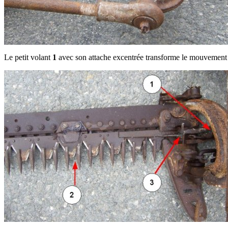
Le petit volant
1
avec son attache excentrée transforme le mouvement ci