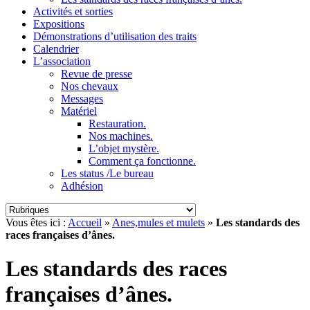
Activités et sorties
Expositions
Démonstrations d’utilisation des traits
Calendrier
L’association
Revue de presse
Nos chevaux
Messages
Matériel
Restauration.
Nos machines.
L’objet mystère.
Comment ça fonctionne.
Les status /Le bureau
Adhésion
Vous êtes ici :
Accueil
»
Anes,mules et mulets
»
Les standards des
races françaises d’ânes.
Les standards des races
françaises d’ânes.