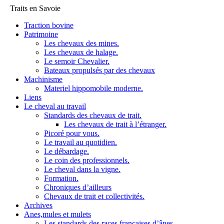
Traits en Savoie
Traction bovine
Patrimoine
Les chevaux des mines.
Les chevaux de halage.
Le semoir Chevalier.
Bateaux propulsés par des chevaux
Machinisme
Materiel hippomobile moderne.
Liens
Le cheval au travail
Standards des chevaux de trait.
Les chevaux de trait à l’étranger.
Picoré pour vous.
Le travail au quotidien.
Le débardage.
Le coin des professionnels.
Le cheval dans la vigne.
Formation.
Chroniques d’ailleurs
Chevaux de trait et collectivités.
Archives
Anes,mules et mulets
Les standards des races françaises d’ânes.