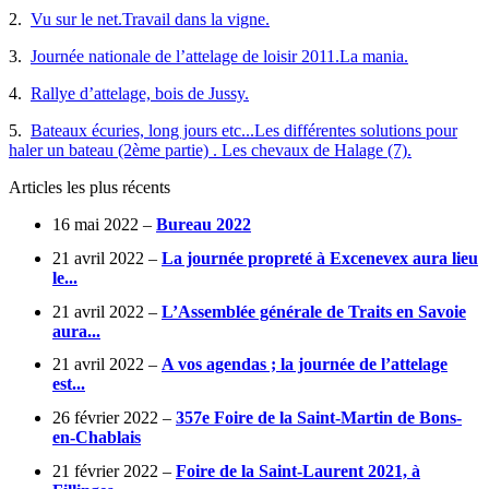
2.
Vu sur le net.Travail dans la vigne.
3.
Journée nationale de l’attelage de loisir 2011.La mania.
4.
Rallye d’attelage, bois de Jussy.
5.
Bateaux écuries, long jours etc...Les différentes solutions pour
haler un bateau (2ème partie) . Les chevaux de Halage (7).
Articles les plus récents
16 mai 2022 –
Bureau 2022
21 avril 2022 –
La journée propreté à Excenevex aura lieu
le...
21 avril 2022 –
L’Assemblée générale de Traits en Savoie
aura...
21 avril 2022 –
A vos agendas ; la journée de l’attelage
est...
26 février 2022 –
357e Foire de la Saint-Martin de Bons-
en-Chablais
21 février 2022 –
Foire de la Saint-Laurent 2021, à