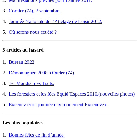
2.
Manifestations prévues pour l’année 2011.
3.
Cornier (74), 2 septembre.
4.
Journée Nationale de l’Attelage de Loisir 2012.
5.
Où serons nous cet été ?
5 articles au hasard
1.
Bureau 2022
2.
Démontagnée 2008 à Orcier (74)
3.
1er Mondial des Traits.
4.
Les forestiers et les fées.Equid’Espaces 2010.(nouvelles photos)
5.
Excenev’éco : journée environnement Excenevex.
Les plus populaires
1.
Bonnes fêtes de fin d’année.