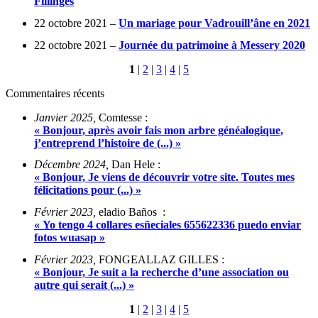
Fillinges
22 octobre 2021 –
Un mariage pour Vadrouill’âne en 2021
22 octobre 2021 –
Journée du patrimoine à Messery 2020
1
|
2
|
3
|
4
|
5
Commentaires récents
Janvier 2025,
Comtesse :
« Bonjour, après avoir fais mon arbre généalogique,
j’entreprend l’histoire de (...) »
Décembre 2024,
Dan Hele :
« Bonjour, Je viens de découvrir votre site. Toutes mes
félicitations pour (...) »
Février 2023,
eladio Baños :
« Yo tengo 4 collares esñeciales 655622336 puedo enviar
fotos wuasap »
Février 2023,
FONGEALLAZ GILLES :
« Bonjour, Je suit a la recherche d’une association ou
autre qui serait (...) »
1
|
2
|
3
|
4
|
5