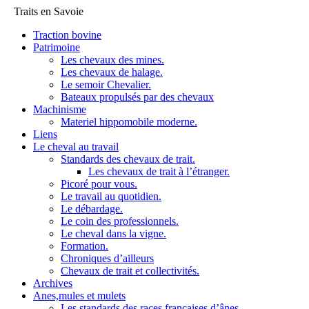
Traits en Savoie
Traction bovine
Patrimoine
Les chevaux des mines.
Les chevaux de halage.
Le semoir Chevalier.
Bateaux propulsés par des chevaux
Machinisme
Materiel hippomobile moderne.
Liens
Le cheval au travail
Standards des chevaux de trait.
Les chevaux de trait à l’étranger.
Picoré pour vous.
Le travail au quotidien.
Le débardage.
Le coin des professionnels.
Le cheval dans la vigne.
Formation.
Chroniques d’ailleurs
Chevaux de trait et collectivités.
Archives
Anes,mules et mulets
Les standards des races françaises d’ânes.