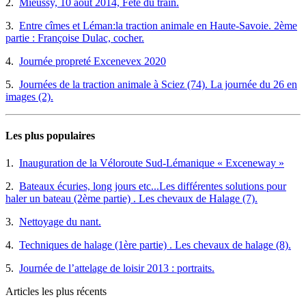
2.
Mieussy, 10 août 2014, Fête du train.
3.
Entre cîmes et Léman:la traction animale en Haute-Savoie. 2ème
partie : Françoise Dulac, cocher.
4.
Journée propreté Excenevex 2020
5.
Journées de la traction animale à Sciez (74). La journée du 26 en
images (2).
Les plus populaires
1.
Inauguration de la Véloroute Sud-Lémanique « Exceneway »
2.
Bateaux écuries, long jours etc...Les différentes solutions pour
haler un bateau (2ème partie) . Les chevaux de Halage (7).
3.
Nettoyage du nant.
4.
Techniques de halage (1ère partie) . Les chevaux de halage (8).
5.
Journée de l’attelage de loisir 2013 : portraits.
Articles les plus récents