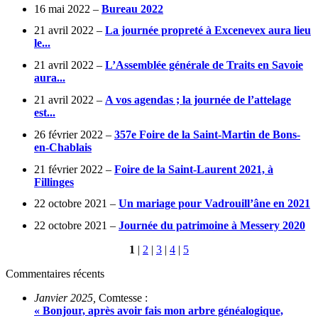
16 mai 2022 –
Bureau 2022
21 avril 2022 –
La journée propreté à Excenevex aura lieu
le...
21 avril 2022 –
L’Assemblée générale de Traits en Savoie
aura...
21 avril 2022 –
A vos agendas ; la journée de l’attelage
est...
26 février 2022 –
357e Foire de la Saint-Martin de Bons-
en-Chablais
21 février 2022 –
Foire de la Saint-Laurent 2021, à
Fillinges
22 octobre 2021 –
Un mariage pour Vadrouill’âne en 2021
22 octobre 2021 –
Journée du patrimoine à Messery 2020
1
|
2
|
3
|
4
|
5
Commentaires récents
Janvier 2025,
Comtesse :
« Bonjour, après avoir fais mon arbre généalogique,