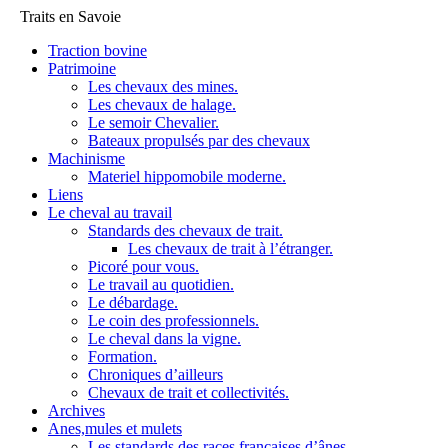
Traits en Savoie
Traction bovine
Patrimoine
Les chevaux des mines.
Les chevaux de halage.
Le semoir Chevalier.
Bateaux propulsés par des chevaux
Machinisme
Materiel hippomobile moderne.
Liens
Le cheval au travail
Standards des chevaux de trait.
Les chevaux de trait à l’étranger.
Picoré pour vous.
Le travail au quotidien.
Le débardage.
Le coin des professionnels.
Le cheval dans la vigne.
Formation.
Chroniques d’ailleurs
Chevaux de trait et collectivités.
Archives
Anes,mules et mulets
Les standards des races françaises d’ânes.