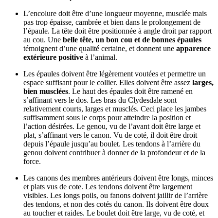
L’encolure doit être d’une longueur moyenne, musclée mais
pas trop épaisse, cambrée et bien dans le prolongement de
l’épaule. La tête doit être positionnée à angle droit par rapport
au cou. Une
belle tête, un bon cou et de bonnes épaules
témoignent d’une qualité certaine, et donnent une
apparence
extérieure positive
à l’animal.
Les épaules doivent être légèrement voutées et permettre un
espace suffisant pour le collier. Elles doivent être assez
larges,
bien musclées
. Le haut des épaules doit être ramené en
s’affinant vers le dos. Les bras du Clydesdale sont
relativement courts, larges et musclés. Ceci place les jambes
suffisamment sous le corps pour atteindre la position et
l’action désirées. Le genou, vu de l’avant doit être large et
plat, s’affinant vers le canon. Vu de coté, il doit être droit
depuis l’épaule jusqu’au boulet. Les tendons à l’arrière du
genou doivent contribuer à donner de la profondeur et de la
force.
Les canons des membres antérieurs doivent être longs, minces
et plats vus de cote. Les tendons doivent être largement
visibles. Les longs poils, ou fanons doivent jaillir de l’arrière
des tendons, et non des cotés du canon. Ils doivent être doux
au toucher et raides. Le boulet doit être large, vu de coté, et