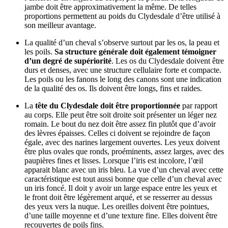
jambe doit être approximativement la même. De telles
proportions permettent au poids du Clydesdale d’être utilisé à
son meilleur avantage.
La qualité d’un cheval s’observe surtout par les os, la peau et
les poils.
Sa structure générale doit également témoigner
d’un degré de supériorité
. Les os du Clydesdale doivent être
durs et denses, avec une structure cellulaire forte et compacte.
Les poils ou les fanons le long des canons sont une indication
de la qualité des os. Ils doivent être longs, fins et raides.
La
tête du Clydesdale doit être proportionnée
par rapport
au corps. Elle peut être soit droite soit présenter un léger nez
romain. Le bout du nez doit être assez fin plutôt que d’avoir
des lèvres épaisses. Celles ci doivent se rejoindre de façon
égale, avec des narines largement ouvertes. Les yeux doivent
être plus ovales que ronds, proéminents, assez larges, avec des
paupières fines et lisses. Lorsque l’iris est incolore, l’œil
apparait blanc avec un iris bleu. La vue d’un cheval avec cette
caractéristique est tout aussi bonne que celle d’un cheval avec
un iris foncé. Il doit y avoir un large espace entre les yeux et
le front doit être légèrement arqué, et se resserrer au dessus
des yeux vers la nuque. Les oreilles doivent être pointues,
d’une taille moyenne et d’une texture fine. Elles doivent être
recouvertes de poils fins.