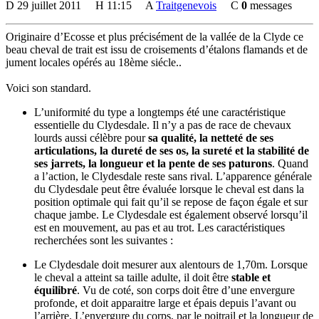
D
29 juillet 2011
H
11:15
A
Traitgenevois
C
0
messages
Originaire d’Ecosse et plus précisément de la vallée de la Clyde ce
beau cheval de trait est issu de croisements d’étalons flamands et de
jument locales opérés au 18ème siécle..
Voici son standard.
L’uniformité du type a longtemps été une caractéristique
essentielle du Clydesdale. Il n’y a pas de race de chevaux
lourds aussi célèbre pour
sa qualité, la netteté de ses
articulations, la dureté de ses os, la sureté et la stabilité de
ses jarrets, la longueur et la pente de ses paturons
. Quand
a l’action, le Clydesdale reste sans rival. L’apparence générale
du Clydesdale peut être évaluée lorsque le cheval est dans la
position optimale qui fait qu’il se repose de façon égale et sur
chaque jambe. Le Clydesdale est également observé lorsqu’il
est en mouvement, au pas et au trot. Les caractéristiques
recherchées sont les suivantes :
Le Clydesdale doit mesurer aux alentours de 1,70m. Lorsque
le cheval a atteint sa taille adulte, il doit être
stable et
équilibré
. Vu de coté, son corps doit être d’une envergure
profonde, et doit apparaitre large et épais depuis l’avant ou
l’arrière. L’envergure du corps, par le poitrail et la longueur de