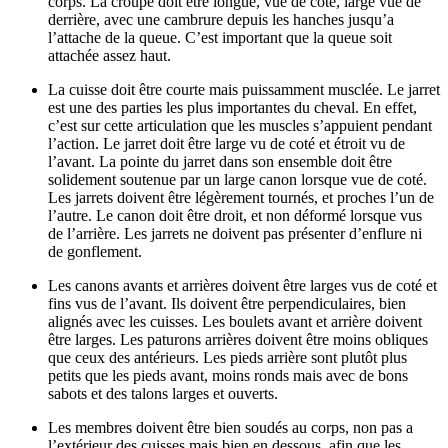
corps. La croupe doit être longue, vue de coté, large vue de
derrière, avec une cambrure depuis les hanches jusqu’a
l’attache de la queue. C’est important que la queue soit
attachée assez haut.
La cuisse doit être courte mais puissamment musclée. Le jarret
est une des parties les plus importantes du cheval. En effet,
c’est sur cette articulation que les muscles s’appuient pendant
l’action. Le jarret doit être large vu de coté et étroit vu de
l’avant. La pointe du jarret dans son ensemble doit être
solidement soutenue par un large canon lorsque vue de coté.
Les jarrets doivent être légèrement tournés, et proches l’un de
l’autre. Le canon doit être droit, et non déformé lorsque vus
de l’arrière. Les jarrets ne doivent pas présenter d’enflure ni
de gonflement.
Les canons avants et arrières doivent être larges vus de coté et
fins vus de l’avant. Ils doivent être perpendiculaires, bien
alignés avec les cuisses. Les boulets avant et arrière doivent
être larges. Les paturons arrières doivent être moins obliques
que ceux des antérieurs. Les pieds arrière sont plutôt plus
petits que les pieds avant, moins ronds mais avec de bons
sabots et des talons larges et ouverts.
Les membres doivent être bien soudés au corps, non pas a
l’extérieur des cuisses mais bien en dessous, afin que les